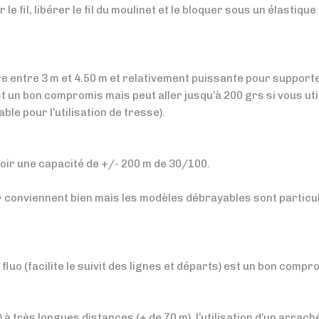
le fil, libérer le fil du moulinet et le bloquer sous un élastiqu
re entre 3 m et 4.50 m et relativement puissante pour support
 un bon compromis mais peut aller jusqu’à 200 grs si vous uti
le pour l’utilisation de tresse).
avoir une capacité de +/- 200 m de 30/100.
» conviennent bien mais les modèles débrayables sont particu
luo (facilite le suivit des lignes et départs) est un bon comp
 à très longues distances (+ de 70 m), l’utilisation d’un arrac