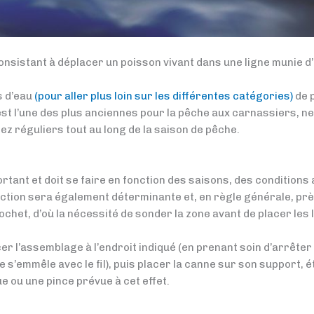
onsistant à déplacer un poisson vivant dans une ligne munie d’
s d’eau
(pour aller plus loin sur les différentes catégories)
de p
est l’une des plus anciennes pour la pêche aux carnassiers, n
z réguliers tout au long de la saison de pêche.
portant et doit se faire en fonction des saisons, des condition
tion sera également déterminante et, en règle générale, près
chet, d’où la nécessité de sonder la zone avant de placer les 
 l’assemblage à l’endroit indiqué (en prenant soin d’arrêter la
 s’emmêle avec le fil), puis placer la canne sur son support, étir
ue ou une pince prévue à cet effet.