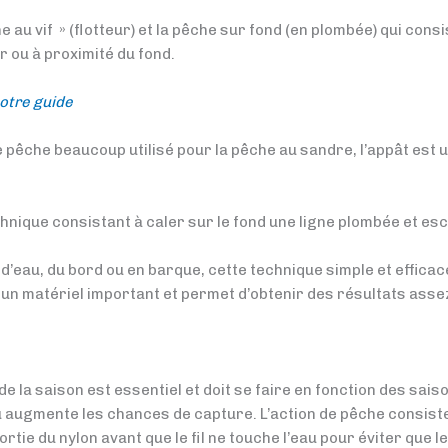
he au vif » (flotteur) et la pêche sur fond (en plombée) qui con
r ou à proximité du fond.
otre guide
pêche beaucoup utilisé pour la pêche au sandre, l’appât est un
hnique consistant à caler sur le fond une ligne plombée et es
 d’eau, du bord ou en barque, cette technique simple et effica
un matériel important et permet d’obtenir des résultats assez
 de la saison est essentiel et doit se faire en fonction des sa
 augmente les chances de capture. L’action de pêche consiste
rtie du nylon avant que le fil ne touche l’eau pour éviter que le