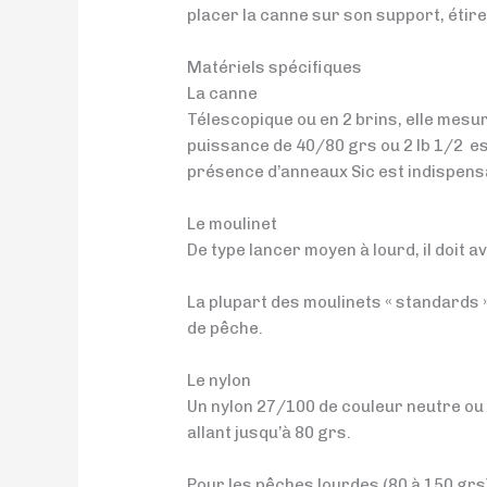
placer la canne sur son support, étirer 
Matériels spécifiques
La canne
Télescopique ou en 2 brins, elle mesu
puissance de 40/80 grs ou 2 lb 1/2 est
présence d’anneaux Sic est indispensab
Le moulinet
De type lancer moyen à lourd, il doit 
La plupart des moulinets « standards 
de pêche.
Le nylon
Un nylon 27/100 de couleur neutre ou f
allant jusqu’à 80 grs.
Pour les pêches lourdes (80 à 150 grs)