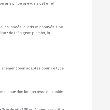
e ou une pince prévue à cet effet.
er les lancés lourds et appuyés. Une
lisez de très gros plombs, la
lièrement bien adaptés pour ce type
romis pour des lancés avec des poids
hé (5 m de 40/100 ou Amnésia) en tête