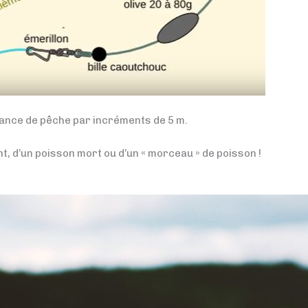
tance de pêche par incréments de 5 m.
ant, d’un poisson mort ou d’un « morceau » de poisson !