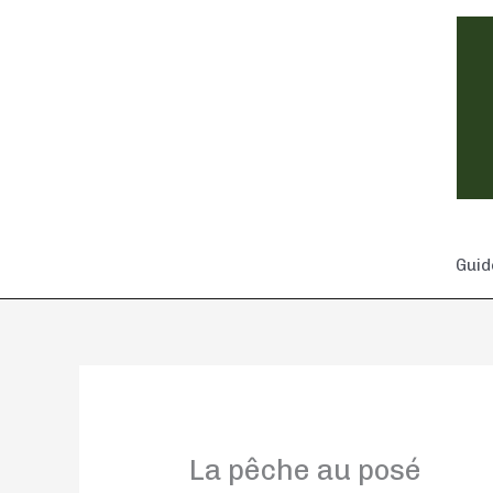
Aller
au
contenu
Guid
La pêche au posé