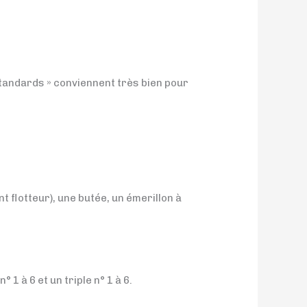
standards » conviennent très bien pour
nt flotteur), une butée, un émerillon à
1 à 6 et un triple n° 1 à 6.