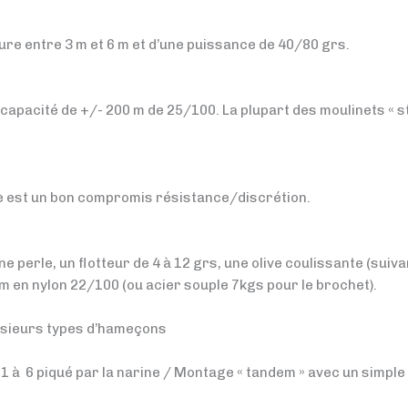
re entre 3 m et 6 m et d’une puissance de 40/80 grs.
e capacité de +/- 200 m de 25/100. La plupart des moulinets « 
e est un bon compromis résistance/discrétion.
une perle, un flotteur de 4 à 12 grs, une olive coulissante (suiva
cm en nylon 22/100 (ou acier souple 7kgs pour le brochet).
lusieurs types d’hameçons
 à 6 piqué par la narine / Montage « tandem » avec un simple n° 